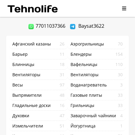
77011037366
Baysat3622
Афганский казаны
26
Аэрогрильницы
70
Барьер
11
Блендеры
154
Блинницы
18
Вафельницы
110
Вентиляторы
31
Вентиляторы
30
Весы
97
Воданагреватель
3
Выпрямители
48
Газовые плиты
33
Гладильные доски
16
Грильницы
33
Духовки
47
Заварочный чайники
4
Измельчители
51
Йогуртница
1