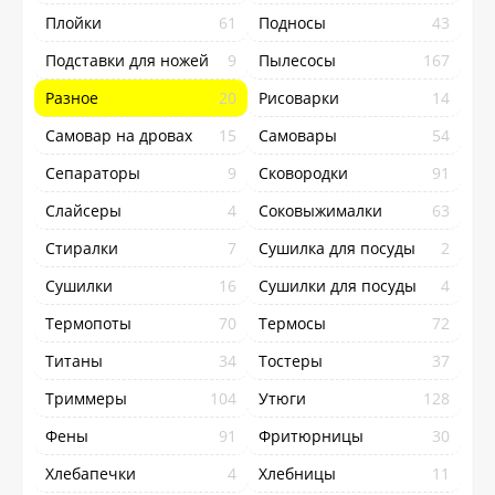
Плойки
61
Подносы
43
Подставки для ножей
9
Пылесосы
167
Разное
20
Рисоварки
14
Самовар на дровах
15
Самовары
54
Сепараторы
9
Сковородки
91
Слайсеры
4
Соковыжималки
63
Стиралки
7
Сушилка для посуды
2
Сушилки
16
Сушилки для посуды
4
Термопоты
70
Термосы
72
Титаны
34
Тостеры
37
Триммеры
104
Утюги
128
Фены
91
Фритюрницы
30
Хлебапечки
4
Хлебницы
11