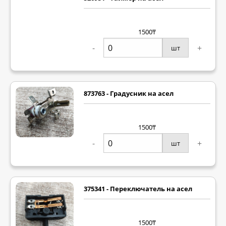
1500₸
-
+
шт
873763 - Градусник на асел
1500₸
-
+
шт
375341 - Переключатель на асел
1500₸