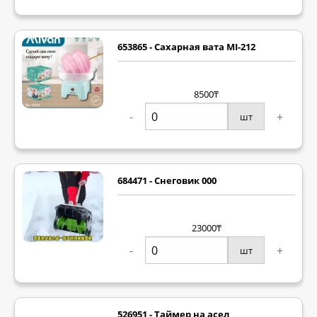
653865 - Сахарная вата MI-212
8500₸
-
+
шт
684471 - Снеговик 000
23000₸
-
+
шт
526951 - Таймер на асел