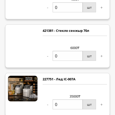
-
+
шт
421381 - Стекло сенжыр 70л
6000₸
-
+
шт
227751 - Лед IC-007A
35000₸
-
+
шт