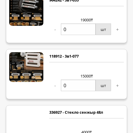
964242 - 3в1-055
19000₸
-
+
шт
118912 - 3в1-077
15000₸
-
+
шт
336927 - Стекло сенжыр 48л
4000₸