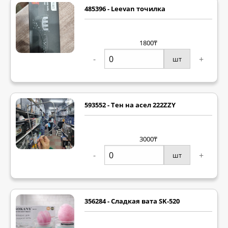
485396 - Leevan точилка
1800₸
-
+
шт
593552 - Тен на асел 222ZZY
3000₸
-
+
шт
356284 - Сладкая вата SK-520