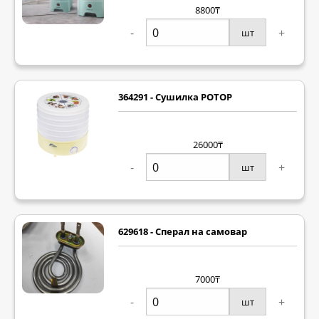
8800₸
-
+
шт
364291 - Сушилка РОТОР
26000₸
-
+
шт
629618 - Сперал на самовар
7000₸
-
+
шт