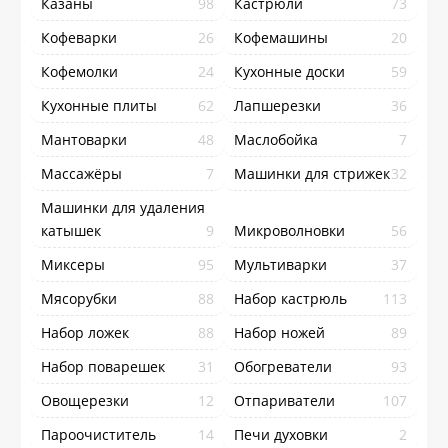
Казаны
98
Кастрюли
73
Кофеварки
26
Кофемашины
20
Кофемолки
24
Кухонные доски
59
Кухонные плиты
62
Лапшерезки
36
Мантоварки
48
Маслобойка
7
Массажёры
7
Машинки для стрижек
32
Машинки для удаления
катышек
9
Микроволновки
56
Миксеры
95
Мультиварки
37
Мясорубки
88
Набор кастрюль
113
Набор ложек
88
Набор ножей
89
Набор поварешек
31
Обогреватели
93
Овощерезки
12
Отпариватели
107
Пароочиститель
14
Печи духовки
2