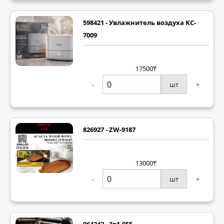
598421 - Увлажнитель воздуха KC-
7009
17500₸
-
+
шт
826927 - ZW-9187
13000₸
-
+
шт