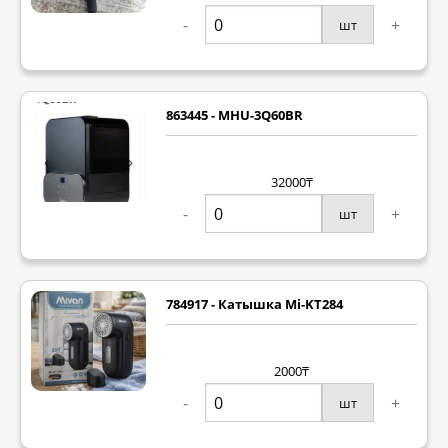
-
+
шт
863445 - MHU-3Q60BR
32000₸
-
+
шт
784917 - Катышка Mi-KT284
2000₸
-
+
шт