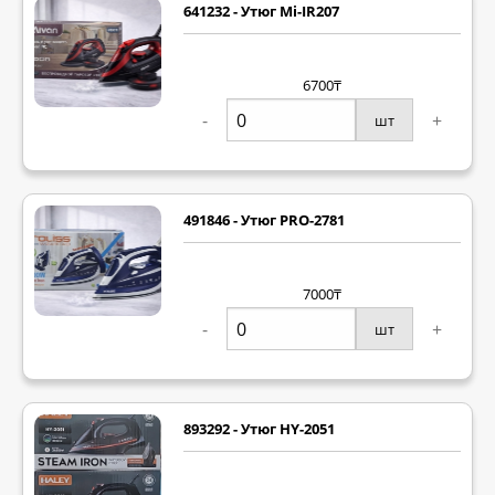
641232 - Утюг Mi-IR207
6700₸
-
+
шт
491846 - Утюг PRO-2781
7000₸
-
+
шт
893292 - Утюг HY-2051