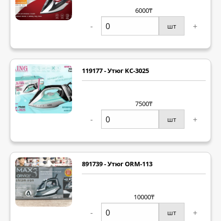
6000₸
-
+
шт
119177 - Утюг KC-3025
7500₸
-
+
шт
891739 - Утюг ORM-113
10000₸
-
+
шт