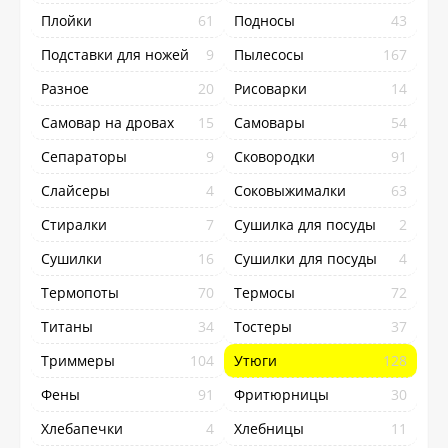
Плойки
61
Подносы
43
Подставки для ножей
9
Пылесосы
167
Разное
20
Рисоварки
14
Самовар на дровах
15
Самовары
54
Сепараторы
9
Сковородки
91
Слайсеры
4
Соковыжималки
63
Стиралки
7
Сушилка для посуды
2
Сушилки
16
Сушилки для посуды
4
Термопоты
70
Термосы
72
Титаны
34
Тостеры
37
Триммеры
104
Утюги
128
Фены
91
Фритюрницы
30
Хлебапечки
4
Хлебницы
11