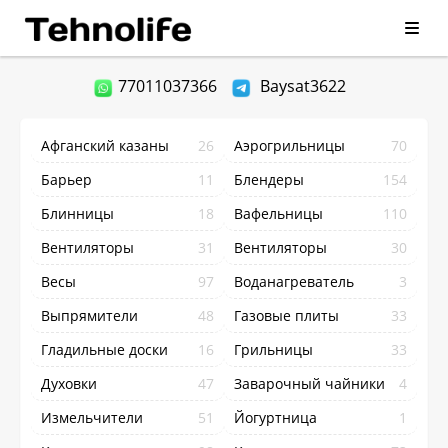
77011037366
Baysat3622
Афганский казаны
26
Аэрогрильницы
70
Барьер
11
Блендеры
154
Блинницы
18
Вафельницы
110
Вентиляторы
31
Вентиляторы
30
Весы
97
Воданагреватель
3
Выпрямители
48
Газовые плиты
33
Гладильные доски
16
Грильницы
33
Духовки
47
Заварочный чайники
4
Измельчители
51
Йогуртница
1