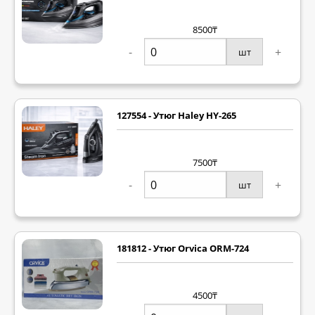
8500₸
-
+
шт
127554 - Утюг Haley HY-265
7500₸
-
+
шт
181812 - Утюг Orvica ORM-724
4500₸