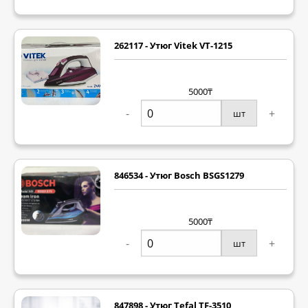
262117 - Утюг Vitek VT-1215
5000₸
-
+
шт
846534 - Утюг Bosch BSGS1279
5000₸
-
+
шт
847898 - Утюг Tefal TF-3510