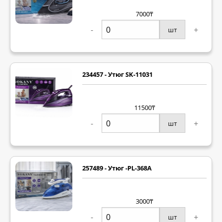
7000₸
-
+
шт
234457 - Утюг SK-11031
11500₸
-
+
шт
257489 - Утюг -PL-368A
3000₸
-
+
шт