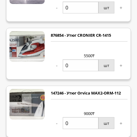
-
+
шт
876854 - Утюг CRONIER CR-1415
5500₸
-
+
шт
147246 - Утюг Orvica MAX2-ORM-112
9000₸
-
+
шт