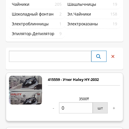
Чайники
205
Шашлычницы
19
Шоколадный фонтан
2
Эл.Чайники
158
Электроблинницы
1
Электроказаны
19
Эпилятор-Депилятор
9
415559 - Утюг Haley HY-2032
3500₸
-
+
шт