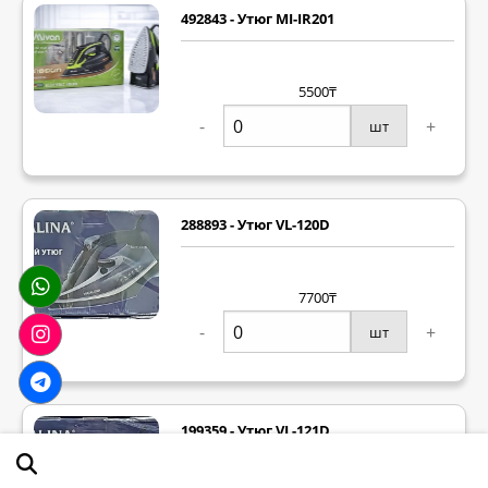
492843 - Утюг MI-IR201
5500₸
-
+
шт
288893 - Утюг VL-120D
7700₸
-
+
шт
199359 - Утюг VL-121D