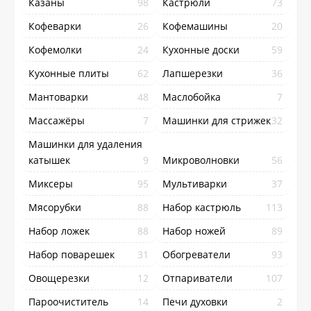
Казаны
98
Кастрюли
73
Кофеварки
26
Кофемашины
20
Кофемолки
24
Кухонные доски
59
Кухонные плиты
62
Лапшерезки
36
Мантоварки
48
Маслобойка
7
Массажёры
7
Машинки для стрижек
32
Машинки для удаления
катышек
9
Микроволновки
56
Миксеры
95
Мультиварки
37
Мясорубки
88
Набор кастрюль
113
Набор ложек
88
Набор ножей
89
Набор поварешек
31
Обогреватели
93
Овощерезки
12
Отпариватели
107
Пароочиститель
14
Печи духовки
2