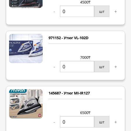
4500₸
-
+
шт
971152 - Утюг VL-102D
7000₸
-
+
шт
145687 - Утюг MI-IR127
6500₸
-
+
шт