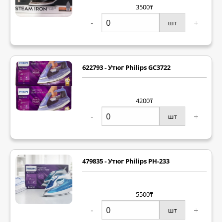
3500₸
-
+
шт
622793 - Утюг Philips GC3722
4200₸
-
+
шт
479835 - Утюг Philips PH-233
5500₸
-
+
шт