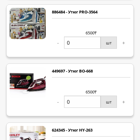
886484 - Утюг PRO-3564
6500₸
-
+
шт
449697 - Утюг BO-668
6500₸
-
+
шт
624345 - Утюг HY-263