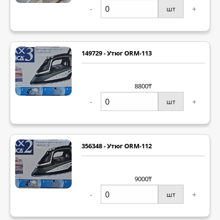
-
+
шт
149729 - Утюг ORM-113
8800₸
-
+
шт
356348 - Утюг ORM-112
9000₸
-
+
шт