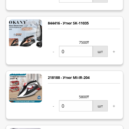
844416 - Утюг SK-11035
7500₸
-
+
шт
218188 - Утюг MI-IR-204
5800₸
-
+
шт