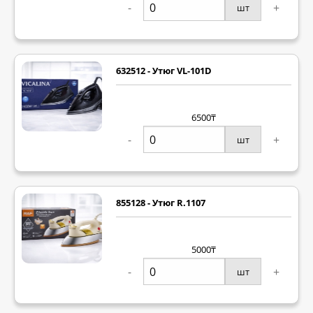
-
+
шт
632512 - Утюг VL-101D
6500₸
-
+
шт
855128 - Утюг R.1107
5000₸
-
+
шт