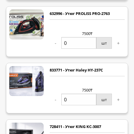
632996 - Утюг PROLISS PRO-2763
7500₸
-
+
шт
833771 - Утюг Haley HY-237C
7500₸
-
+
шт
728411 - Утюг KING KC-3007