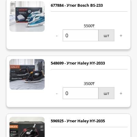
677884 - Утюг Bosch BS-233
5500₸
-
+
шт
548699 - Утюг Haley HY-2033
3500₸
-
+
шт
596925 - Утюг Haley HY-2035