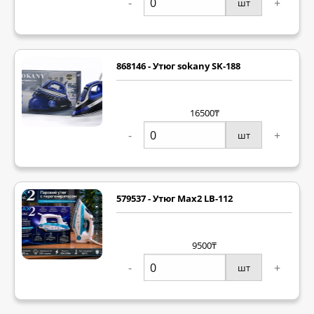
-
+
шт
868146 - Утюг sokany SK-188
16500₸
-
+
шт
579537 - Утюг Max2 LB-112
9500₸
-
+
шт