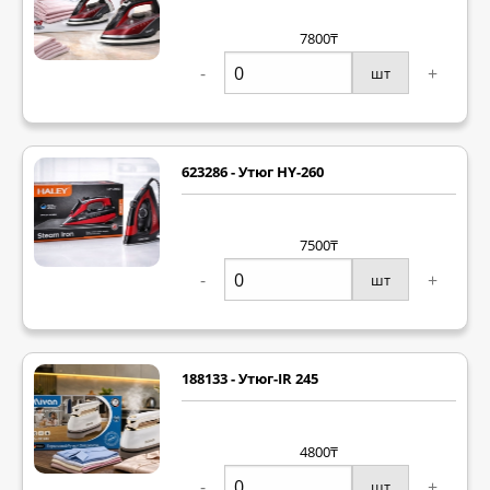
7800₸
-
+
шт
623286 - Утюг HY-260
7500₸
-
+
шт
188133 - Утюг-IR 245
4800₸
-
+
шт