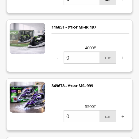
116851 - Утюг MI-IR 197
4000₸
-
+
шт
349678 - Утюг MS- 999
5500₸
-
+
шт