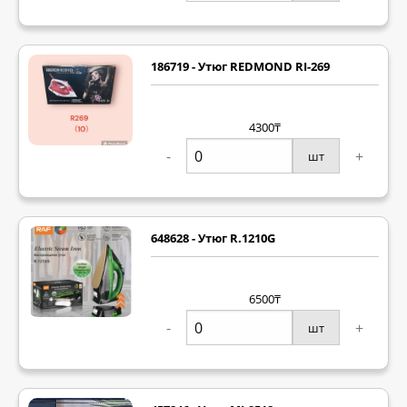
186719 - Утюг REDMOND RI-269
4300₸
-
+
шт
648628 - Утюг R.1210G
6500₸
-
+
шт