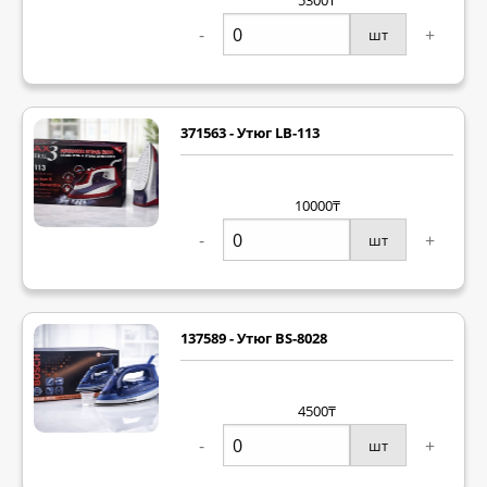
5300₸
-
+
шт
371563 - Утюг LB-113
10000₸
-
+
шт
137589 - Утюг BS-8028
4500₸
-
+
шт