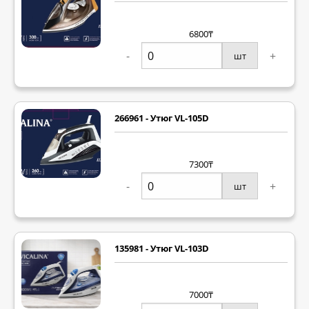
6800₸
-
+
шт
266961 - Утюг VL-105D
7300₸
-
+
шт
135981 - Утюг VL-103D
7000₸