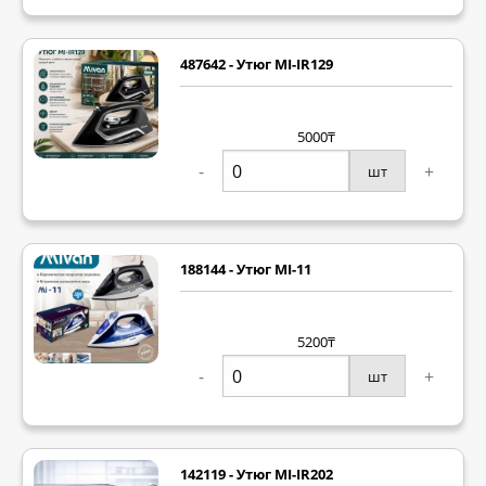
487642 - Утюг MI-IR129
5000₸
-
+
шт
188144 - Утюг MI-11
5200₸
-
+
шт
142119 - Утюг MI-IR202