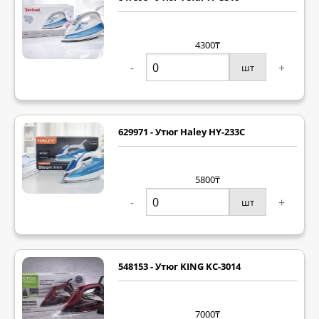
4300₸
-
+
шт
629971 - Утюг Haley HY-233C
5800₸
-
+
шт
548153 - Утюг KING KC-3014
7000₸