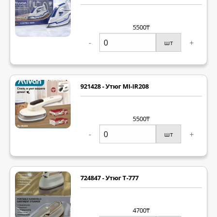
5500₸
-
+
шт
921428 - Утюг MI-IR208
5500₸
-
+
шт
724847 - Утюг T-777
4700₸