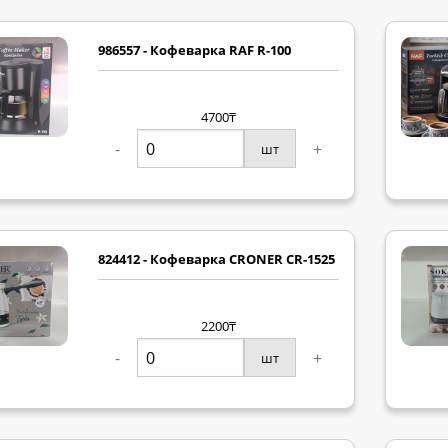
986557 - Кофеварка RAF R-100
4700₸
-
+
шт
824412 - Кофеварка CRONER CR-1525
2200₸
-
+
шт