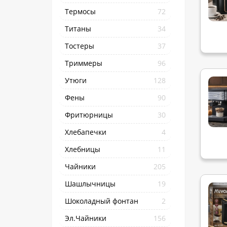
Термосы
72
Титаны
34
Тостеры
37
Триммеры
96
Утюги
128
Фены
90
Фритюрницы
30
Хлебапечки
4
Хлебницы
11
Чайники
205
Шашлычницы
19
Шоколадный фонтан
2
Эл.Чайники
156