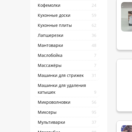
Кофемолки
24
Кухонные доски
59
Кухонные плиты
62
Лапшерезки
36
Мантоварки
48
Маслобойка
7
Массажёры
7
Машинки для стрижек
31
Машинки для удаления
катышек
9
Микроволновки
56
Миксеры
95
Мультиварки
37