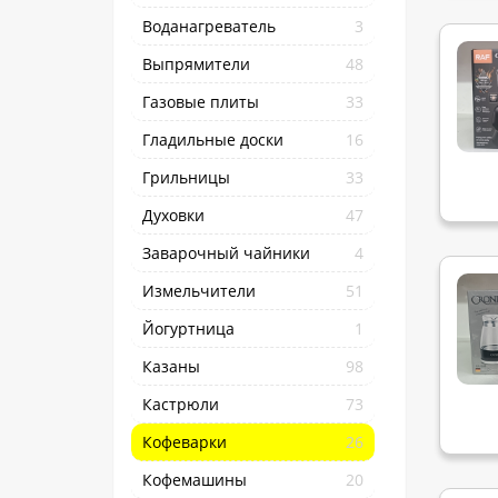
Воданагреватель
3
Выпрямители
48
Газовые плиты
33
Гладильные доски
16
Грильницы
33
Духовки
47
Заварочный чайники
4
Измельчители
51
Йогуртница
1
Казаны
98
Кастрюли
73
Кофеварки
26
Кофемашины
20