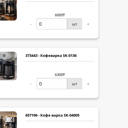
6000₸
-
+
шт
373443 - Кофеварка SK-0136
6300₸
-
+
шт
657196 - Кофе варка SK-04005