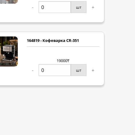
-
+
шт
164819 - Кофеварка CR-351
19000₸
-
+
шт