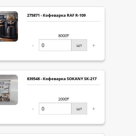
275871 - Кофеварка RAF R-109
8000₸
-
+
шт
839548 - Кофеварка SOKANY SK-217
2000₸
-
+
шт