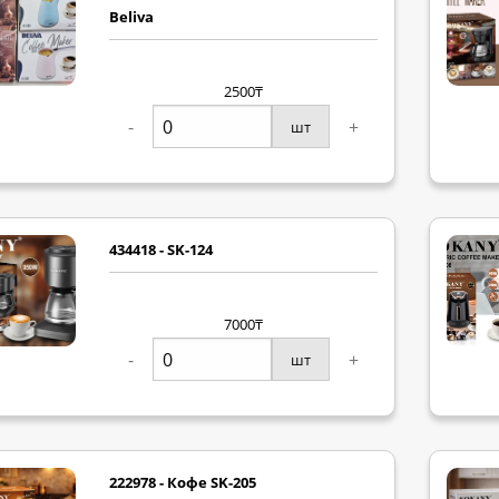
Beliva
2500₸
-
+
шт
434418 - SK-124
7000₸
-
+
шт
222978 - Кофе SK-205