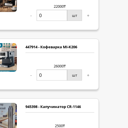
22000₸
-
+
шт
447914 - Кофеварка MI-K206
26000₸
-
+
шт
945398 - Капучинатор CR-1146
2500₸