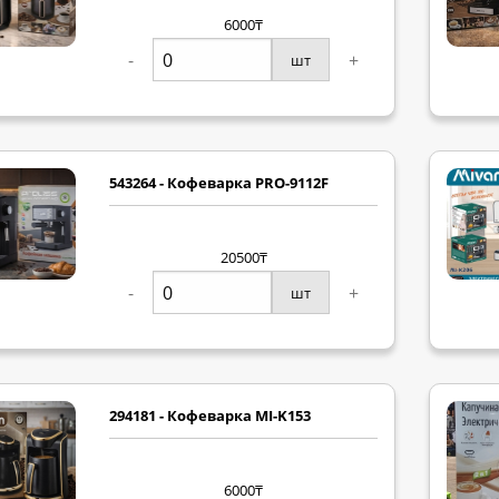
6000₸
-
+
шт
543264 - Кофеварка PRO-9112F
20500₸
-
+
шт
294181 - Кофеварка MI-K153
6000₸