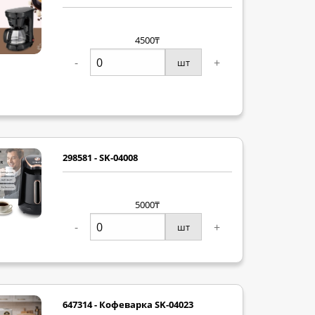
4500₸
-
+
шт
298581 - SK-04008
5000₸
-
+
шт
647314 - Кофеварка SK-04023