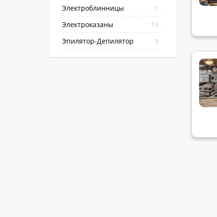
Электроблинницы
1
Электроказаны
19
Эпилятор-Депилятор
9