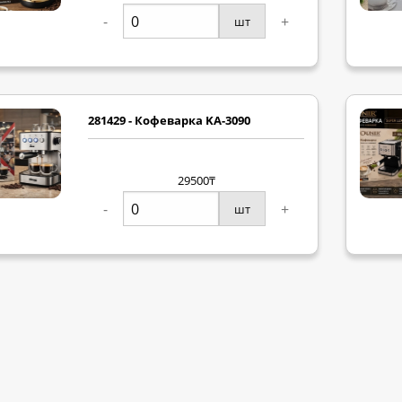
-
+
шт
281429 - Кофеварка KA-3090
29500₸
-
+
шт