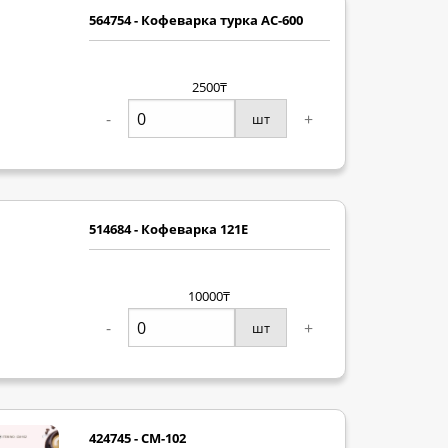
564754 - Кофеварка турка AC-600
2500₸
-
+
шт
514684 - Кофеварка 121E
10000₸
-
+
шт
424745 - СМ-102