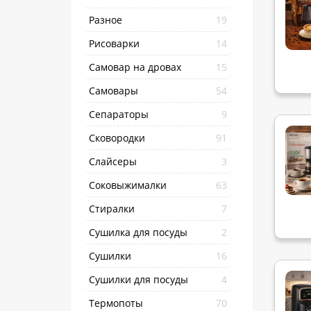
Разное
19
Рисоварки
14
Самовар на дровах
15
Самовары
54
Сепараторы
9
Сковородки
91
Слайсеры
3
Соковыжималки
63
Стиралки
7
Сушилка для посуды
2
Сушилки
16
Сушилки для посуды
4
Термопоты
70