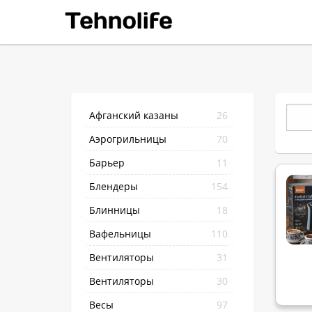
Афганский казаны
26
Аэрогрильницы
70
Барьер
11
Блендеры
154
Блинницы
18
Вафельницы
110
Вентиляторы
31
Вентиляторы
30
Весы
97