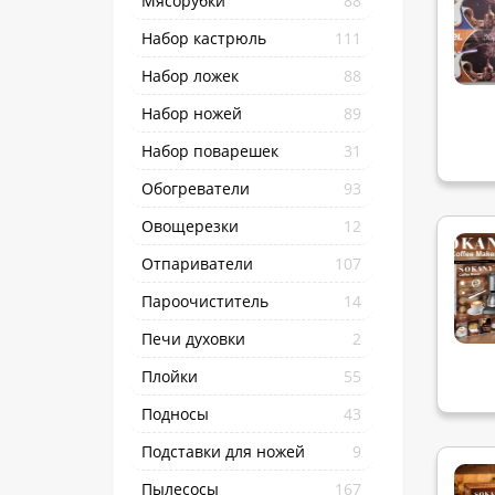
Мясорубки
88
Набор кастрюль
111
Набор ложек
88
Набор ножей
89
Набор поварешек
31
Обогреватели
93
Овощерезки
12
Отпариватели
107
Пароочиститель
14
Печи духовки
2
Плойки
55
Подносы
43
Подставки для ножей
9
Пылесосы
167