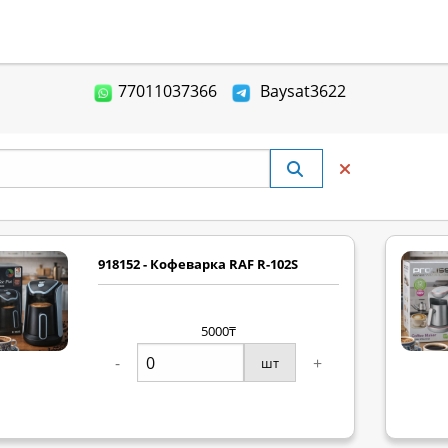
77011037366
Baysat3622
918152 - Кофеварка RAF R-102S
5000₸
-
+
шт