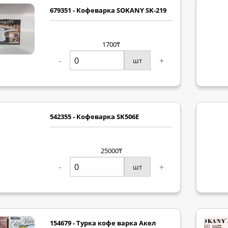
679351 - Кофеварка SOKANY SK-219
1700₸
-
+
шт
542355 - Кофеварка SK506E
25000₸
-
+
шт
154679 - Турка кофе варка Акел