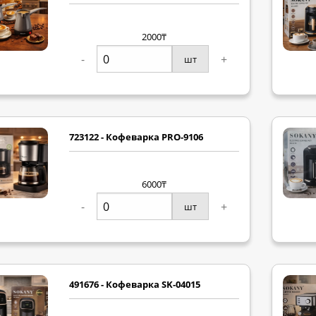
2000₸
-
+
шт
723122 - Кофеварка PRO-9106
6000₸
-
+
шт
491676 - Кофеварка SK-04015